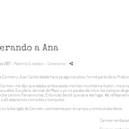
erando a Ana
bre 2017 -
Maternity & newborn
- Comentarios
-
 Carmen y Juan Carlos desde hace ya algunos años, formé parte de su Prebod
e Carmen me dijo que estaba embarazada me hizo muchísima ilusión, me prop
para ellos. Era pleno de mes de Mayo y yo no paraba de mirar los campos de gi
che camino Fernannuñez. Entonces decidí que sería ese lugar. Así reflejaríamos
 y allí estaríamos cómodos y tranquilos .
on la barrigita de Carmen, caminamos por el campo y vimos el atardecer.