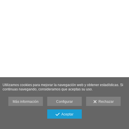
Utilizamos cookies para mejorar la navegación web y obtener estadísticas. Si
continuas navegando, consideramos que aceptas su uso.
Más información
Configurar
Rechazar
Aceptar