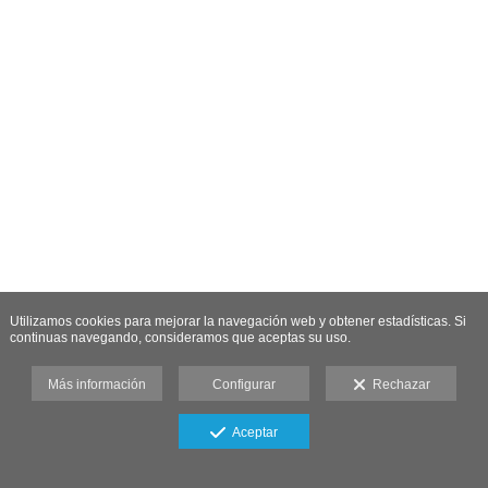
Utilizamos cookies para mejorar la navegación web y obtener estadísticas. Si
continuas navegando, consideramos que aceptas su uso.
Más información
Configurar
Rechazar
Aceptar