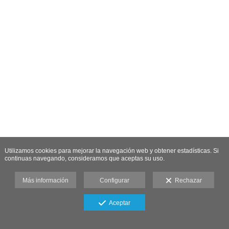
Utilizamos cookies para mejorar la navegación web y obtener estadísticas. Si
continuas navegando, consideramos que aceptas su uso.
Más información
Configurar
Rechazar
Aceptar